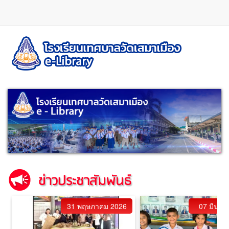
ข้าม
ไป
ยัง
เนื้อหา
หลัก
31 พฤษภาคม 2026
07 มีนาค