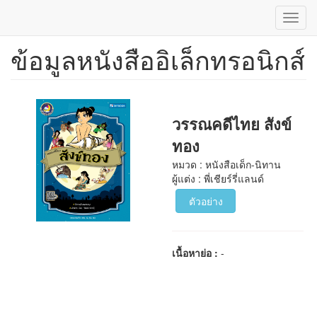
Toggl
navig
ข้อมูลหนังสืออิเล็กทรอนิกส์
ข้าม
ไป
ยัง
เนื้อหา
หลัก
วรรณคดีไทย สังข์
ทอง
หมวด : หนังสือเด็ก-นิทาน
ผู้แต่ง : พี่เชียร์รี่แลนด์
ตัวอย่าง
เนื้อหาย่อ :
-